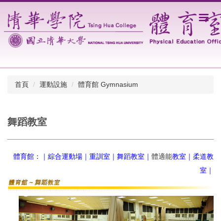
跳
到
主
要
內
容
區
首頁
運動設施
體育館 Gymnasium
舞蹈教室
體育館：｜
綜合運動場
｜
重訓室
｜
舞蹈教室
｜
體適能
教室
｜
柔道教
室
｜