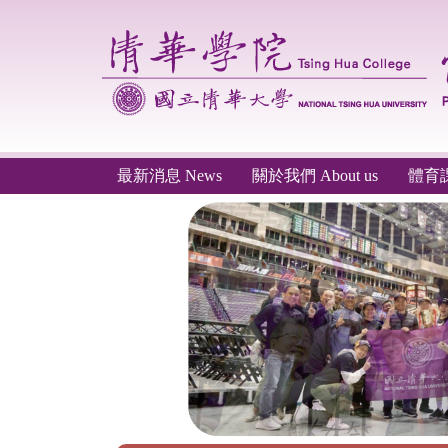
跳
到
主
要
內
容
區
最新消息 News
關於我們 About us
體育課程