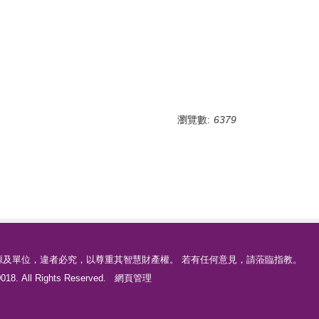
瀏覽數:
6379
源及單位，違者必究，以尊重其智慧財產權。 若有任何意見，請蒞臨指教。
18. All Rights Reserved.
網頁管理