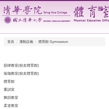
跳
到
主
要
內
容
區
首頁
運動設施
體育館 Gymnasium
韻律教室(校友體育館)
瑜珈教室(校友體育館)
體育館
重訓室
舞蹈教室
柔道教室