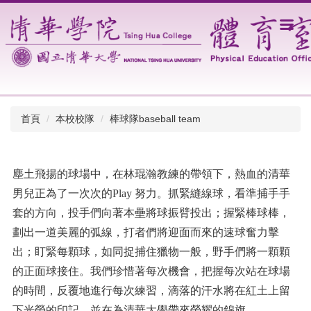
跳
到
主
要
內
容
區
首頁
本校校隊
棒球隊baseball team
塵土飛揚的球場中，在林琨瀚教練的帶領下，熱血的清華
男兒正為了一次次的Play 努力。抓緊縫線球，看準捕手手
套的方向，投手們向著本壘將球振臂投出；握緊棒球棒，
劃出一道美麗的弧線，打者們將迎面而來的速球奮力擊
出；盯緊每顆球，如同捉捕住獵物一般，野手們將一顆顆
的正面球接住。我們珍惜著每次機會，把握每次站在球場
的時間，反覆地進行每次練習，滴落的汗水將在紅土上留
下光榮的印記，並在為清華大學帶來榮耀的錦旗。