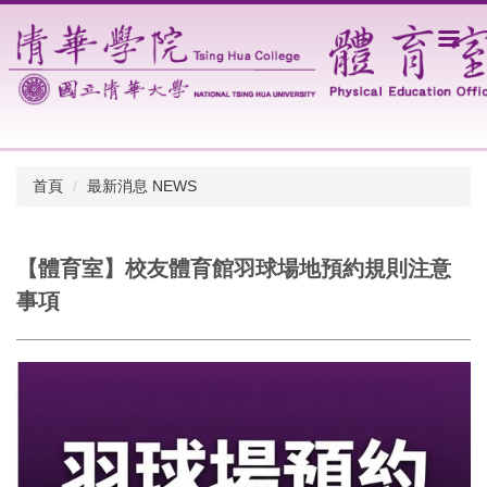
跳
到
主
要
內
容
區
首頁
最新消息 NEWS
【體育室】校友體育館羽球場地預約規則注意
事項