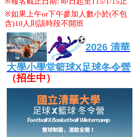
※
報名截止日期: 即日起至115/1/15止
※
如果上午or下午參加人數小於(不包
含)10人則該時段不開班
2026
清華
大學小學堂籃球X足球冬令營
（招生中）