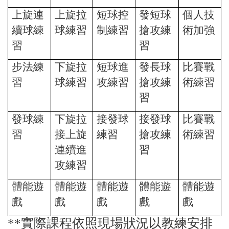
上旋連
上旋拉
短球控
發短球
個人技
續球練
球練習
制練習
搶攻練
術加強
習
習
步法練
下旋拉
短球進
發長球
比賽戰
習
球練習
攻練習
搶攻練
術練習
習
發球練
下旋拉
接發球
接發球
比賽戰
習
接上旋
練習
搶攻練
術練習
連續進
習
攻練習
體能遊
體能遊
體能遊
體能遊
體能遊
戲
戲
戲
戲
戲
**
實際課程依照現場狀況以教練安排