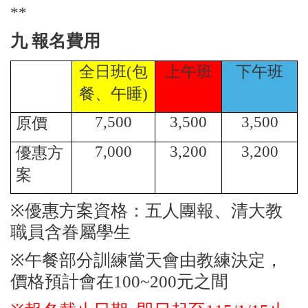
**
九 報名費用
全日班(包
上午班
下午班
餐、午睡)
7,500
3,500
3,500
原價
7,000
3,200
3,200
優惠方
案
※
優惠方案資格：五人團報、清大教
職員含眷屬學生
※
午餐部分訓練當天會由教練決定，
價格預計會在100~200元之間