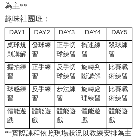
為主**
趣味社團班：
DAY1
DAY2
DAY3
DAY4
DAY5
桌球規
發球練
正手切
擺速練
殺球練
則講解
習
球練習
習
習
握拍練
正手練
反手切
旋轉判
比賽戰
習
習
球練習
斷講解
術練習
球感練
反手練
步法練
旋轉處
比賽戰
習
習
習
理練習
術練習
體能遊
體能遊
體能遊
體能遊
體能遊
戲
戲
戲
戲
戲
**
實際課程依照現場狀況以教練安排為主