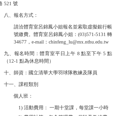
路
521
號
八、報名方式：
請洽體育室呂錦鳳小姐報名並索取虛擬銀行帳
號繳費。體育室呂錦鳳小姐：
(03)571-5131
轉
34677
，
e-mail
：
chinfeng_lu@mx.nthu.edu.tw
九、報名時間：體育室平日上午
8
點至下午
5
點
（
12-1
點為休息時間）
十、師資：國立清華大學羽球隊教練及隊員
十一、課程類別
個人班：
1)
活動費用：
一期十堂課，每堂課一小時