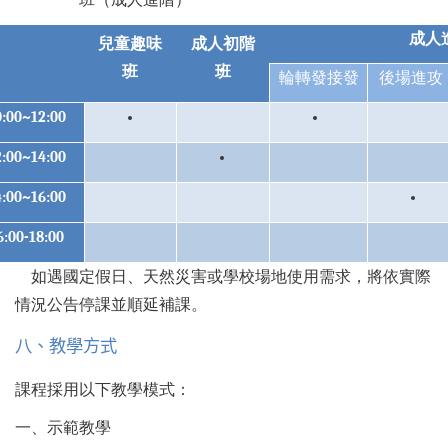
成人
兒童趣味
成人初階
班
班
輪轉發接發
後場進攻
0:00~12
:
00
2:00~14:00
4:00~16:00
6:00-18:00
如遇國定假日、天然災害或學校場地使用需求，將依實際
情況公告停課並順延補課。
八、教學方式
課程採用以下教學模式：
一、示範教學