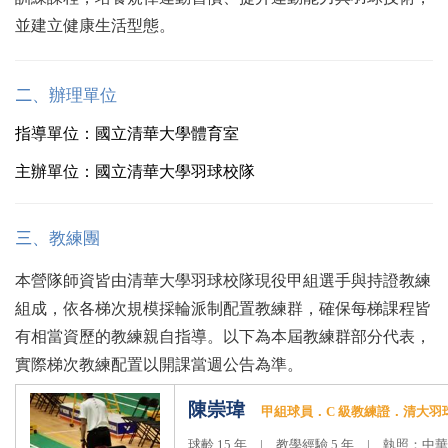
並建立健康生活型態。
二
、辦理單位
指導單位：國立清華大學體育室
主辦單位：國立清華大學羽球校隊
三
、教練團
本營隊師資皆由清華大學羽球校隊現役甲組選手與持證教練
組成，依各梯次規模採輪派制配置教練群，確保每梯課程皆
有相當資歷的教練親自指導。以下為本屆教練群部分代表，
實際梯次教練配置以開課當週公告為準
。
陳崇瑋
甲組球員．
C
級教練證．清大羽
球齡
15
年
|
教學經驗
5
年
|
執照：中華