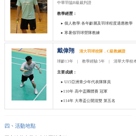
中華羽協
B
級裁判證
教學經歷：
▸
個人教學
:
各年齡層及羽球程度適應教學
▸
寒暑假羽球營隊教練
戴偉翔
清大羽球校隊．
C
級教練證
球齡
13
年
|
教學經驗
5
年
|
清華大學校本
主要成績：
▸
U15
亞洲青少年代表隊隊員
▸
110
年
高中盃團體賽
冠軍
▸
114
年
大專盃公開混雙
第五名
四、活動地點