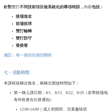
針對
雙打
不同技術項目做系統化的專項特訓，
內容
包括：
後場進攻
前場抓球
雙打輪轉
雙打防守
發接發
備註：每一個項目個別開班
七、活動時間
本課程採梯次報名，兩梯次開放時間如下：
第一梯上課日期：8/1、8/15、8/22、8/29（若學校場地
有外租會在社群通知）
12:00-14:00
｜成人初階班、兒童趣味班