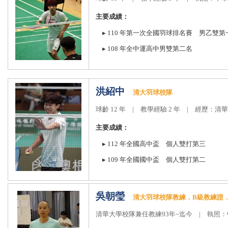
主要成績：
▸
110
年第一次全國羽球排名賽 男乙雙第
▸
108
年全中運高中男雙第二名
洪紹中
清大羽球校隊
球齡
12
年
|
教學經驗
2
年
|
經歷：清華
主要成績：
▸
112
年全國高中盃 個人雙打第三
▸
109
年全國國中盃 個人雙打第二
吳朝瑩
清大羽球校隊教練．
B
級教練證
清華大學校隊兼任教練
93
年
~
迄今
|
執照：