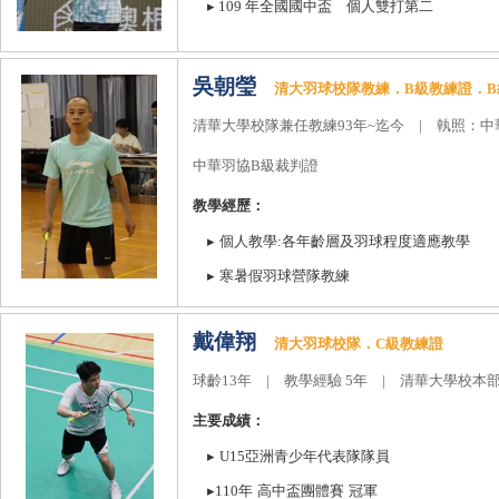
▸
109
年全國國中盃 個人雙打第二
吳朝瑩
清大羽球校隊教練．
B
級教練證．
B
清華大學校隊兼任教練
93
年
~
迄今
|
執照：中
中華羽協
B
級裁判證
教學經歷：
▸
個人教學
:
各年齡層及羽球程度適應教學
▸
寒暑假羽球營隊教練
戴偉翔
清大羽球校隊．
C
級教練證
球齡
13
年
|
教學經驗
5
年
|
清華大學校本部
主要成績：
▸
U15
亞洲青少年代表隊隊員
▸
110
年
高中盃團體賽
冠軍