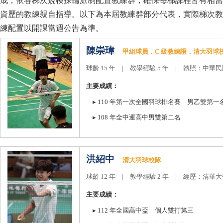
成，依各梯次規模採輪派制配置教練群，確保每梯課程皆有相當
資歷的教練親自指導。以下為本屆教練群部分代表，實際梯次教
練配置以開課當週公告為準
。
陳崇瑋
甲組球員．
C
級教練證．清大羽球
球齡
15
年
|
教學經驗
5
年
|
執照：中華民
主要成績：
▸
110
年第一次全國羽球排名賽 男乙雙第一
▸
108
年全中運高中男雙第二名
洪紹中
清大羽球校隊
球齡
12
年
|
教學經驗
2
年
|
經歷：清華大
主要成績：
▸
112
年全國高中盃 個人雙打第三