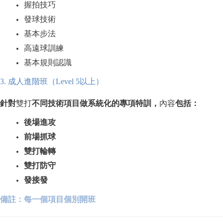
握拍技巧
發球技術
基本步法
高遠球訓練
基本規則認識
3.
成人進階班（Level 5以上）
針對
雙打
不同技術項目做系統化的專項特訓，
內容
包括：
後場進攻
前場抓球
雙打輪轉
雙打防守
發接發
備註：每一個項目個別開班