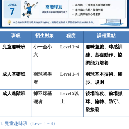
班級
招生對象
程度
課程重點
兒童趣味班
小一至小
Level 1~4
趣味遊戲、球感訓
六
練、基礎動作、協
調能力培養
成人基礎班
羽球初學
Level 1~4
羽球基本技術、腳
者
步、規則
成人進階班
據羽球基
Level 5
以
後場進攻、前場抓
礎者
上
球、輪轉、防守、
發接發
1.
兒童趣味班（Level 1－4）