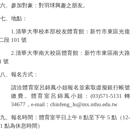
六、參加對象：對羽球興趣之朋友。
七、地點：
1.
清華大學校本部校友體育館：新竹市東區光復
二段
101
號
2.
清華大學南大校區體育館：新竹市東區南大路
1
號
八、報名方式：
請洽體育室呂錦鳳小姐報名並索取虛擬銀行帳號
繳費。體育室呂錦鳳小姐：
(03)571-5131
34677
，
e-mail
：
chinfeng_lu@mx.nthu.edu.tw
九、報名時間：體育室平日上午
8
點至下午
5
點（
12
1
點為休息時間）