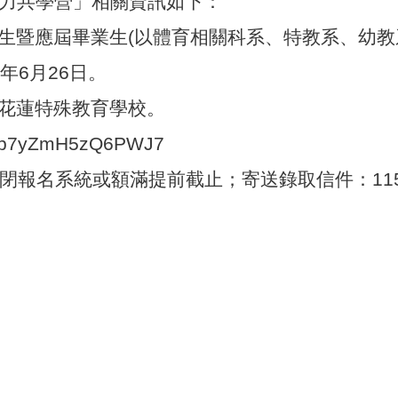
培力共學營」相關資訊如下：
學生暨應屆畢業生(以體育相關科系、特教系、幼教
5年6月26日。
立花蓮特殊教育學校。
/i7Jb7yZmH5zQ6PWJ7
)關閉報名系統或額滿提前截止；寄送錄取信件：115