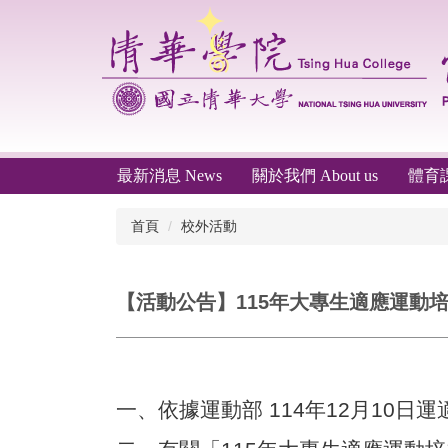
跳
到
主
要
內
容
區
最新消息 News
關於我們 About us
體育課程
首頁
校外活動
【活動公告】115年大專生適應運動
一、依據運動部 114年12月10日運適(