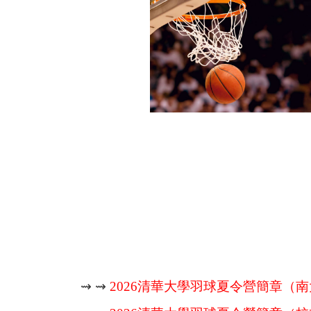
⇝ ⇝
2026
清華大學羽球夏令營簡章（南