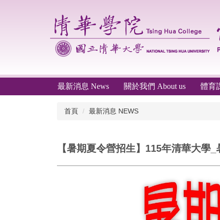
跳
到
主
要
內
容
區
最新消息 News
關於我們 About us
體育課程
首頁
最新消息 NEWS
【暑期夏令營招生】115年清華大學_