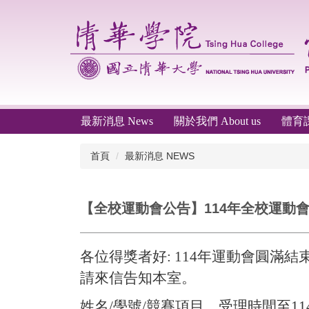
跳
到
主
要
內
容
區
最新消息 News
關於我們 About us
體育課程
首頁
最新消息 NEWS
【全校運動會公告】114年全校運動會電
各位得獎者好: 114年運動會圓
請來信告知本室。
姓名/學號/競賽項目，受理時間至114