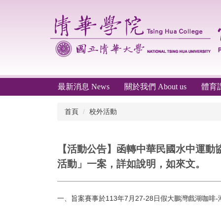
跳
到
主
要
內
容
區
最新消息 News
關於我們 About us
體育課程
首頁
校外活動
【活動公告】函轉中華民國水中運動協
活動」一案，詳如說明，如來文。
一、旨案賽事於113年7月27-28日假大鵬灣戲湖咖